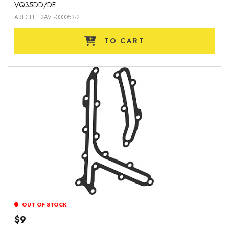
VQ35DD/DE
ARTICLE: 2AVT-000053-2
TO CART
OUT OF STOCK
$9